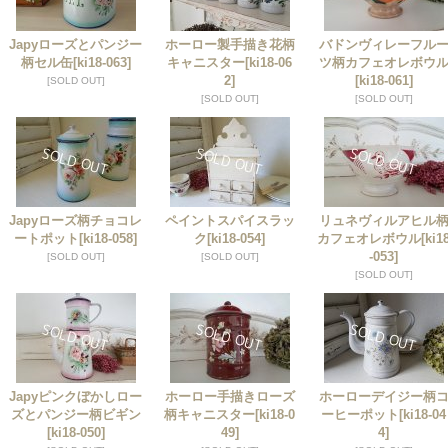
Japyローズとパンジー
ホーロー製手描き花柄
バドンヴィレーフル
柄セル缶
[ki18-063]
キャニスター
[ki18-06
ツ柄カフェオレボウ
2]
[ki18-061]
[SOLD OUT]
[SOLD OUT]
[SOLD OUT]
Japyローズ柄チョコレ
ペイントスパイスラッ
リュネヴィルアヒル
ートポット
[ki18-058]
ク
[ki18-054]
カフェオレボウル
[ki1
-053]
[SOLD OUT]
[SOLD OUT]
[SOLD OUT]
Japyピンクぼかしロー
ホーロー手描きローズ
ホーローデイジー柄
ズとパンジー柄ビギン
柄キャニスター
[ki18-0
ーヒーポット
[ki18-04
[ki18-050]
49]
4]