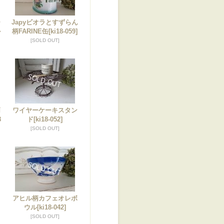
ー
Japyビオラとすずらん
ル
柄FARINE缶
[ki18-059]
[SOLD OUT]
柄
ワイヤーケーキスタン
8
ド
[ki18-052]
[SOLD OUT]
コ
アヒル柄カフェオレボ
ウル
[ki18-042]
[SOLD OUT]