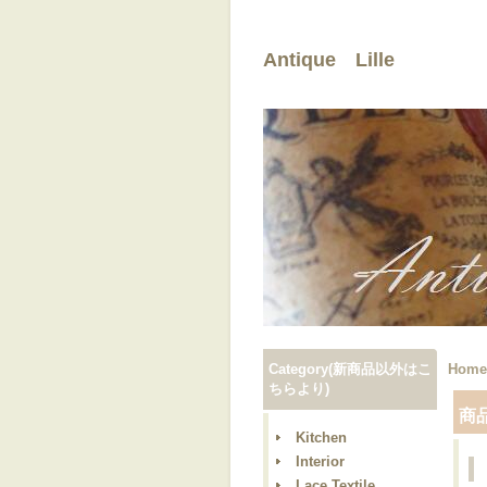
Antique Lille
Category(新商品以外はこ
Home
ちらより)
商
Kitchen
Interior
Lace,Textile