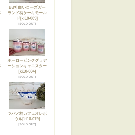
柄
BB社白いローズガー
8
ランド柄ケーキモール
ド
[ki18-089]
[SOLD OUT]
ホーローピンクグラデ
8
ーションキャニスター
[ki18-084]
[SOLD OUT]
ョ
ツバメ柄カフェオレボ
柄
ウル
[ki18-079]
0
[SOLD OUT]