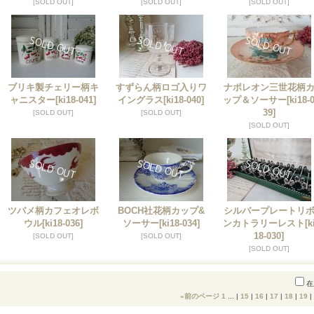
[SOLD OUT]
[SOLD OUT]
[SOLD OUT]
ブリキ製チェリー柄キ
すずらん柄ロゴ入りワ
ナポレオン三世花柄
ャニスター
[ki18-041]
イングラス
[ki18-040]
ップ＆ソーサー
[ki18-
39]
[SOLD OUT]
[SOLD OUT]
[SOLD OUT]
ツバメ柄カフェオレボ
BOCH社花柄カップ&
シルバープレートリ
ウル
[ki18-036]
ソーサー
[ki18-034]
ンカトラリーレスト
[k
18-030]
[SOLD OUT]
[SOLD OUT]
[SOLD OUT]
在
«
前のページ
1
...
|
15
|
16
|
17
|
18
|
19
|