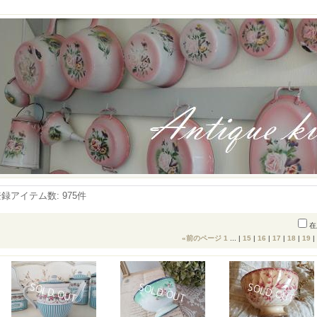
登録アイテム数
:
975件
在
«
前のページ
1
...
|
15
|
16
|
17
|
18
|
19
|