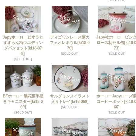
[SOLD OUT]
Japyホーロービオラと
ディゴワンレース柄カ
Japy社ホーローピン
すずらん柄ウエディン
フェオレボウル
[ki18-0
ローズ柄セル缶
[ki18-
グパンセット
[ki18-07
76]
73]
8]
[SOLD OUT]
[SOLD OUT]
[SOLD OUT]
BFホーロー製花柄手描
サルグミンヌイラスト
ホーローJapyローズ
きキャニスター
[ki18-0
入りトレイ
[ki18-068]
コーヒーポット
[ki18-
69]
66]
[SOLD OUT]
[SOLD OUT]
[SOLD OUT]