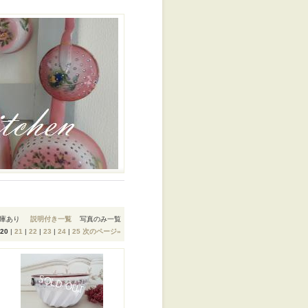
庫あり
説明付き一覧
写真のみ一覧
20
|
21
|
22
|
23
|
24
|
25
次のページ
»