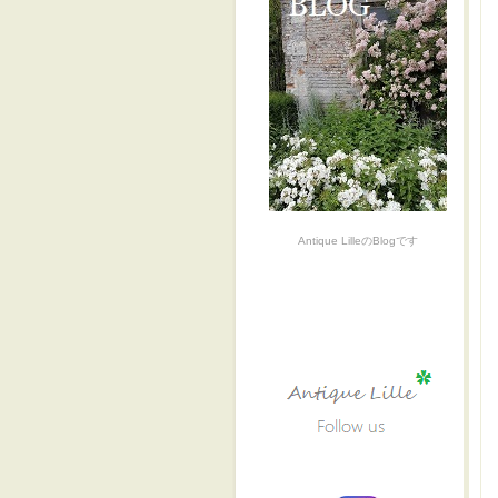
Antique LilleのBlogです