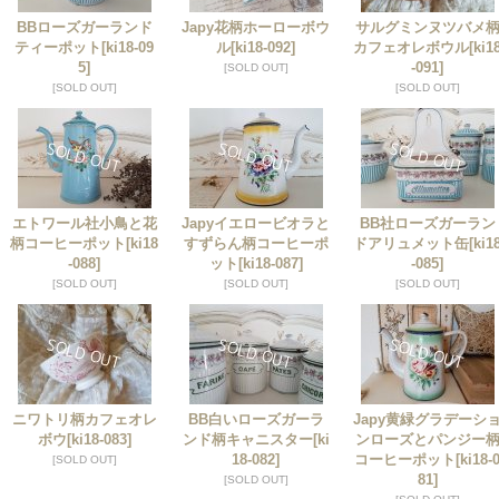
BBローズガーランド
Japy花柄ホーローボウ
サルグミンヌツバメ
ティーポット
[ki18-09
ル
[ki18-092]
カフェオレボウル
[ki1
5]
-091]
[SOLD OUT]
[SOLD OUT]
[SOLD OUT]
エトワール社小鳥と花
Japyイエロービオラと
BB社ローズガーラン
柄コーヒーポット
[ki18
すずらん柄コーヒーポ
ドアリュメット缶
[ki1
-088]
ット
[ki18-087]
-085]
[SOLD OUT]
[SOLD OUT]
[SOLD OUT]
ニワトリ柄カフェオレ
BB白いローズガーラ
Japy黄緑グラデーシ
ボウ
[ki18-083]
ンド柄キャニスター
[ki
ンローズとパンジー
18-082]
コーヒーポット
[ki18-
[SOLD OUT]
81]
[SOLD OUT]