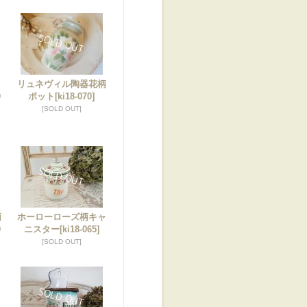
ク
リュネヴィル陶器花柄
0
ポット
[ki18-070]
[SOLD OUT]
柄
ホーローローズ柄キャ
0
ニスター
[ki18-065]
[SOLD OUT]