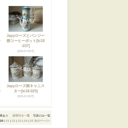
カ
Japyローズとパンジー
0
柄コーヒーポット
[ki18
-037]
[SOLD OUT]
ボ
Japyローズ柄キャニス
i
ター
[ki18-025]
[SOLD OUT]
庫あり
説明付き一覧
写真のみ一覧
20
|
21
|
22
|
23
|
24
|
25
次のページ
»