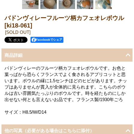
バドンヴィレーフルーツ柄カフェオレボウル
[ki18-061]
[SOLD OUT]
Facebookでシェア
商品詳細
バドンヴィレーのフルーツ柄カフェオレボウルです。お色と
葉っぱから恐らくフランスでよく食されるアプリコットと思
います。ボウルの縁に1.5センチほどのヒビがあります。チッ
プはありませんが貫入が全体的に見られます。こちらのボウ
ルは古い雰囲気たっぷりのボウルです。時を経たものにしか
出せない何とも言えないお品です。フランス製/1930年ごろ
サイズ：H8.5/W/D14
他の写真（必要がある場合はこちらに添付）