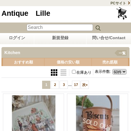
PCサイト
Antique Lille
ログイン
新規登録
問い合せ/Contact
Kitchen
一覧
おすすめ順
価格の安い順
売れ筋順
表示件数
:
在庫あり
...
1
2
3
17
次
»