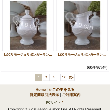
L&Cリモージュリボンガーランドシュガージャー
L&Cリモージュリボンガーランドクリーマー＆シュガージャー
(60件/975件)
...
1
2
3
17
次
»
Home
|
かごの中を見る
特定商取引法表示
|
ご利用案内
PCサイト
Copyright (C) 2013 Antique shop Lille. All Rights Reserved.