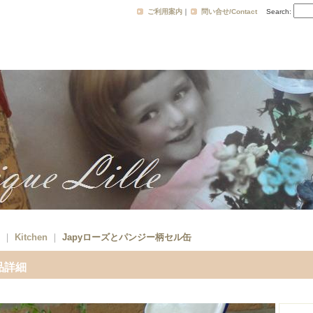
ご利用案内
｜
問い合せ/Contact
Search
:
｜
Kitchen
｜
Japyローズとパンジー柄セル缶
品詳細