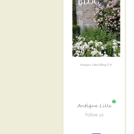
Antique LilleのBlogです