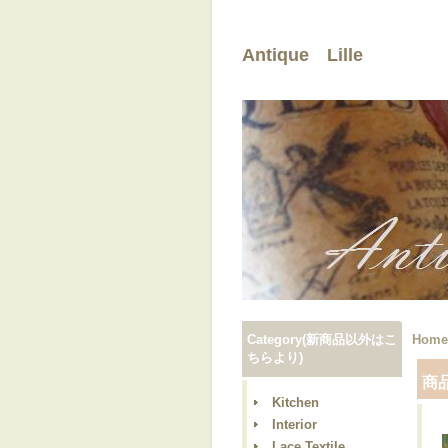
Antique Lille
Category(新商品以外はこ
Home
ちらより)
商
Kitchen
Interior
Lace,Textile