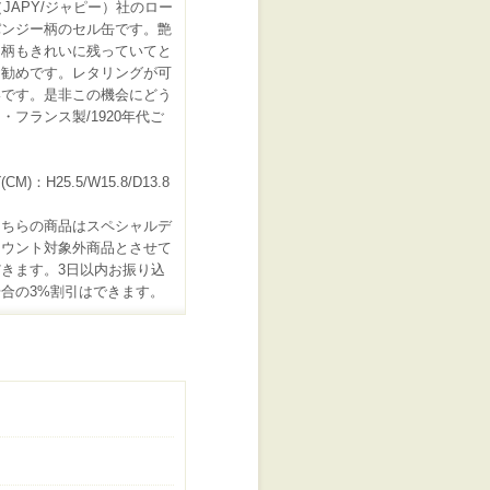
y（JAPY/ジャピー）社のロー
パンジー柄のセル缶です。艶
り柄もきれいに残っていてと
お勧めです。レタリングが可
いです。是非この機会にどう
・フランス製/1920年代ご
CM)：H25.5/W15.8/D13.8
こちらの商品はスペシャルデ
カウント対象外商品とさせて
きます。3日以内お振り込
合の3%割引はできます。