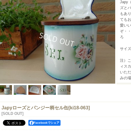
Jap
ズと
もあ
ても
愛い
ぞ・・
ろ
サイズ(
注）
ィス
いただ
みの場
Japyローズとパンジー柄セル缶
[
ki18-063
]
[SOLD OUT]
Facebookでシェア