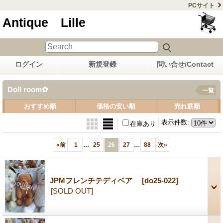
PCサイト
Antique Lille
ログイン
新規登録
問い合せ/Contact
Doll room✿
一覧
おすすめ順
価格の安い順
売れ筋順
表示件数
:
在庫あり
...
...
«
前
1
25
26
27
88
次
»
JPMフレンチテディベア
[do25-022]
[SOLD OUT]