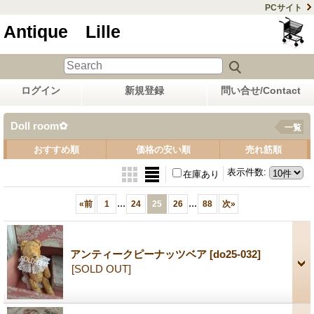
PCサイト
Antique Lille
ログイン
新規登録
問い合せ/Contact
Doll room✿
一覧
おすすめ順
価格の安い順
売れ筋順
表示件数
:
在庫あり
...
...
«
前
1
24
25
26
88
次
»
アンティークピーナッツベア
[do25-032]
[SOLD OUT]