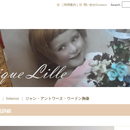
ご利用案内
｜
問い合せ/Contact
Search
:
｜
Interior
｜
ジャン・アントワーヌ・ウードン胸像
品詳細