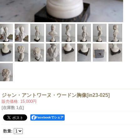
ジャン・アントワーヌ・ウードン胸像
[
in23-025
]
販売価格
:
15,000円
[在庫数 1点]
Facebookでシェア
数量
: