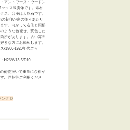
ン・アントワーヌ・ウードン
ワックス製胸像です。素材
ックス、台座は天然石です。
donの刻印が肩の後ろあたり
ります。向かって右側と頭部
覧のような色褪せ、変色した
の箇所があります。古い雰囲
お好きな方にお勧めします。
/1900-1920年代ごろ
H26/W13.5/D10
ロの荷物扱いで重量に余裕が
ます。同梱等ご利用くださ
ンク D