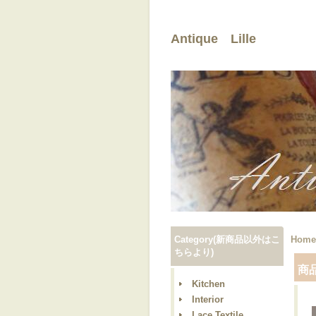
Antique Lille
Category(新商品以外はこ
Home
ちらより)
商
Kitchen
Interior
Lace,Textile