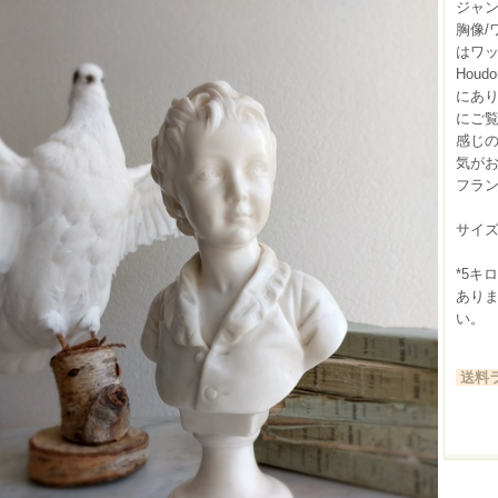
ジャ
胸像/
はワ
Hou
にあ
にご
感じ
気が
フランス
サイズ：
*5キ
あり
い。
送料ラ