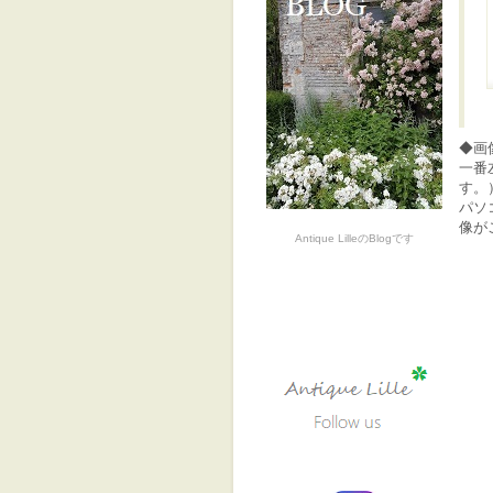
◆画
一番
す。
パソ
像が
Antique LilleのBlogです