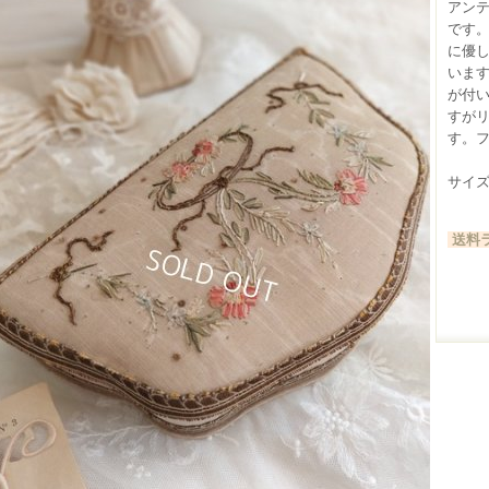
アン
です
に優
いま
が付
すが
す。フ
サイズ：
送料ラ