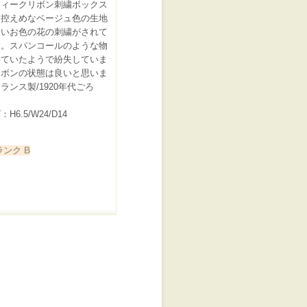
ティークリボン刺繍ボックス
。控えめなベージュ色の生地
しいお色の花の刺繍がされて
す。スパンコールのような物
いていたようで紛失していま
リボンの状態は良いと思いま
ランス製/1920年代ごろ
H6.5/W24/D14
ンク B