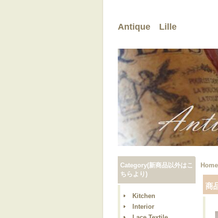
Antique Lille
Category(新商品以外はこ
Home
ちらより)
商
Kitchen
Interior
Lace,Textile