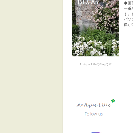
◆画
一番
す。
パソ
像が
Antique LilleのBlogです