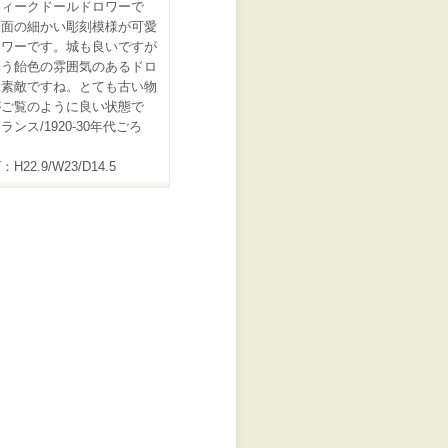
ティークドールドロワーで
表面の細かい彫刻模様が可愛
ロワーです。城も良いですが
いう飴色の雰囲気のあるドロ
も素敵ですね。とても古い物
がご覧のように良い状態で
ランス/1920-30年代ごろ
H22.9/W23/D14.5