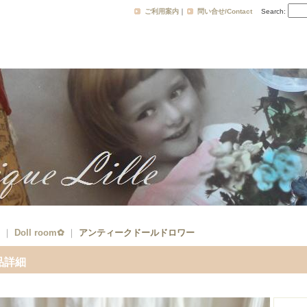
ご利用案内
｜
問い合せ/Contact
Search
:
｜
Doll room✿
｜
アンティークドールドロワー
品詳細