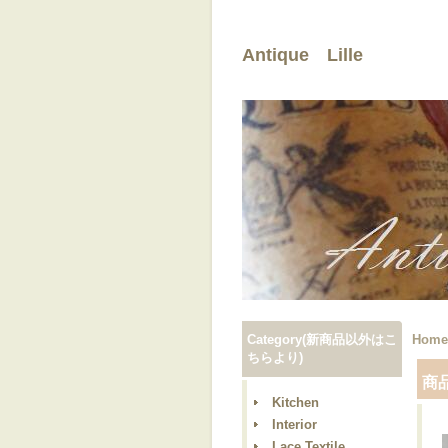
Antique Lille
Category(新商品以外はこ
Home
ちらより)
商
Kitchen
Interior
Lace,Textile