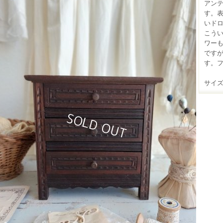
アン
す。
いド
こう
ワー
です
す。フ
サイズ：