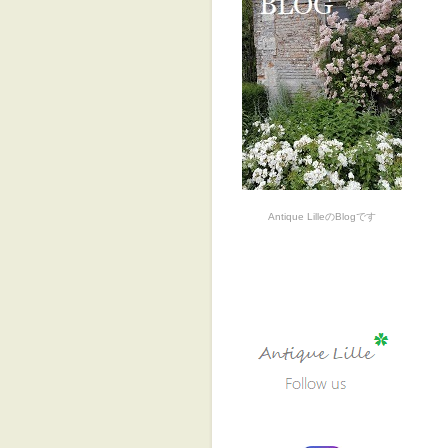
Antique LilleのBlogです