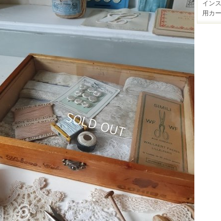
イン
用カ