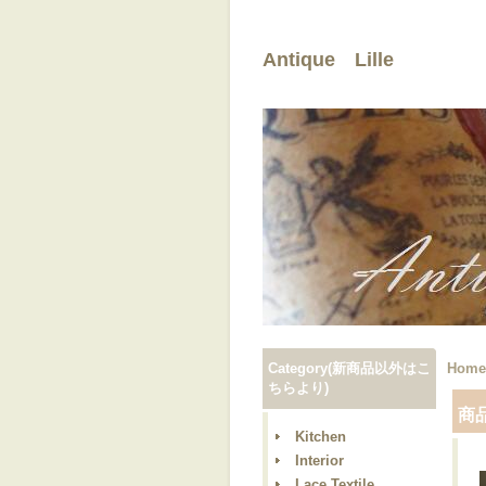
Antique Lille
Category(新商品以外はこ
Home
ちらより)
商
Kitchen
Interior
Lace,Textile