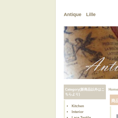
Antique Lille
Category(新商品以外はこ
Home
ちらより)
商
Kitchen
Interior
Lace,Textile