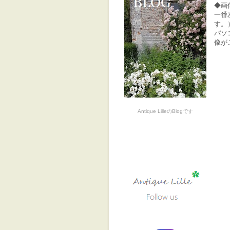
◆画
一番
す。
パソ
像が
Antique LilleのBlogです