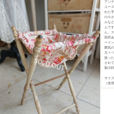
アン
ユー
れた
の小
ルな
ムで
ん。
箇所
ペイ
囲気
元々
扱っ
され
製/1
サイズ(
（使