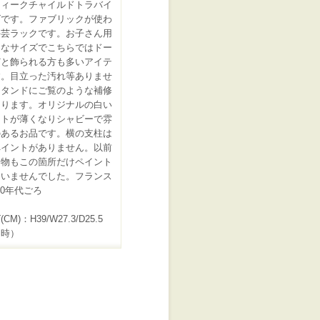
ティークチャイルドトラバイ
ズです。ファブリックが使わ
手芸ラックです。お子さん用
さなサイズでこちらではドー
どと飾られる方も多いアイテ
す。目立った汚れ等ありませ
スタンドにご覧のような補修
あります。オリジナルの白い
ントが薄くなりシャビーで雰
のあるお品です。横の支柱は
ペイントがありません。以前
た物もこの箇所だけペイント
ていませんでした。フランス
930年代ごろ
CM)：H39/W27.3/D25.5
用時）