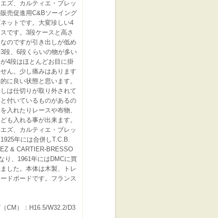
リエズ、カルティエ・ブレッ
販売促進用C&Bソーイング
ネットです。大変珍しい4
スです。3段ケースと高さ
じなのですが引き出しが低め
3段、6段くらいの物が多い
が4段はほとんどお目に掛
ません。少し痛みはあります
体的に良い状態と思います。
出しは仕切りが取り外されて
物と付いているものがあるの
物を入れたりレースや布物、
なども入れる事が出来ます。
リエズ、カルティエ・ブレッ
1925年には合併しT.C.B.
IEZ & CARTIER-BRESSO
なり、1961年にはDMCに買
れました。本体は木製、トレ
カードボードです。フランス
CM）：H16.5/W32.2/D3