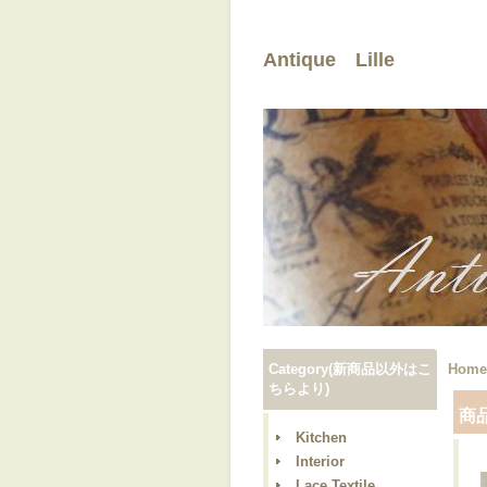
Antique Lille
Category(新商品以外はこ
Home
ちらより)
商
Kitchen
Interior
Lace,Textile