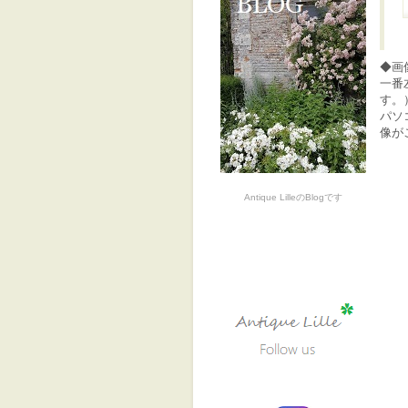
◆画
一番
す。
パソ
像が
Antique LilleのBlogです