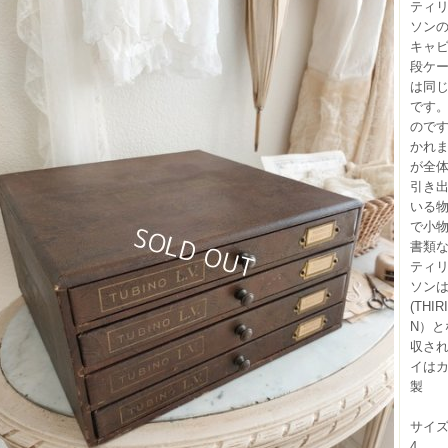
ティ
ソンの
キャビ
段ケー
は同
です。
のです
かれ
が全
引き
いる
で小
書類
ティ
ソンは
(THIR
N）と
収さ
イは
製
サイズ（
4