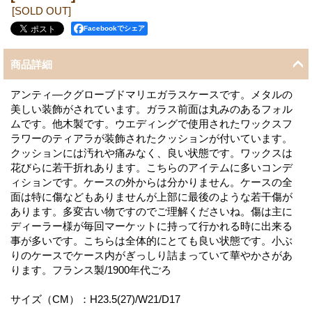
[SOLD OUT]
Facebookでシェア
商品詳細
アンティ―クグローブドマリエガラスケースです。メタルの
美しい装飾がされています。ガラス前面は丸みのあるフォル
ムです。他木製です。ウエディングで使用されたワックスフ
ラワーのティアラが装飾されたクッションが付いています。
クッションには汚れや痛みなく、良い状態です。ワックスは
花びらに若干折れあります。こちらのアイテムに多いコンデ
ィションです。ケースの外からは分かりません。ケースの全
面は特に傷などもありませんが上部に最後のような若干傷が
あります。多変古い物ですのでご理解くださいね。傷は主に
ディーラー様が毎回マーケットに持って行かれる時に出来る
事が多いです。こちらは全体的にとても良い状態です。小ぶ
りのケースでケース内がぎっしり詰まっていて華やかさがあ
ります。フランス製/1900年代ごろ
サイズ（CM）：H23.5(27)/W21/D17