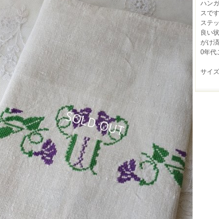
ハン
スで
ステ
良い
がけ済
0年代
サイズ(