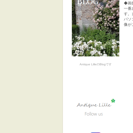
◆画
一番
す。
パソ
像が
Antique LilleのBlogです