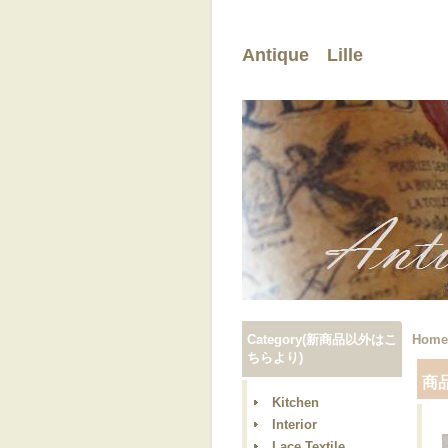
Antique Lille
Category(新商品以外はこ
Home
ちらより)
商
Kitchen
Interior
Lace,Textile