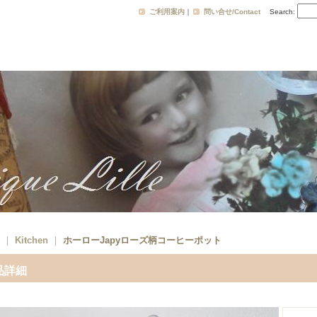
ご利用案内
｜
問い合せ/Contact
Search
:
｜
Kitchen
｜
ホーローJapyローズ柄コーヒーポット
品詳細