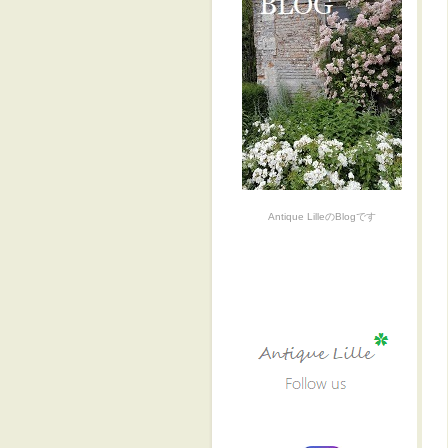
Antique LilleのBlogです