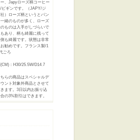
ー、Japyローズ柄コーヒー
/ビギンです。（JAPY/ジ
ー社）ローズ柄というとパン
と一緒のものが多く、ローズ
けのものは入手がしづらいで
艶もあり、柄も綺麗に残って
内側も綺麗です。状態は非常
お勧めです。フランス製/1
年代ごろ
CM)：H30/25.5W/D14.7
こちらの商品はスペシャルデ
カウント対象外商品とさせて
きます。3日以内お振り込
合の3%割引はできます。