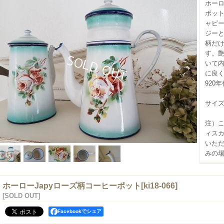
ホーロ
ポット
ャピ
ジー
柄だ
す。
いて
に良く
920
サイズ(
注）
ィス
いただ
みの場
ホーローJapyローズ柄コーヒーポット
[
ki18-066
]
[SOLD OUT]
Facebookでシェア