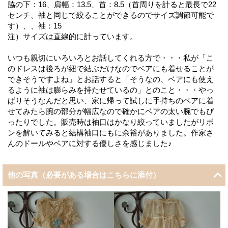
脇の下：16、肩幅：13.5、首：8.5（首周りを計ると最長で22
センチ、袖と同じで絞ることができるのでサイズ調節可能で
す）、、袖：15
注）サイズは直線的に計っています。
いつも親切にいろいろとお話してくれる方で・・・私が「こ
のドレスは後ろが紐で結ぶだけなのでベアにも着せることが
できそうですよね」とお話すると「そうなの、ベアにも使え
るように袖は膨らみを持たせているの」とのこと・・・やっ
ぱりそうなんだと思い、家に帰って試しに手持ちのベアに着
せてみたら腕の部分が幅広なので確かにベアの太い腕でもぴ
ったりでした。販売時は袖口はかなり絞っていましたがリボ
ンを解いてみると結構袖口にもに余裕がありました。作家さ
んのドールやベアに対する優しさを感じました♪
他の写真（必要がある場合はこちらに添付）