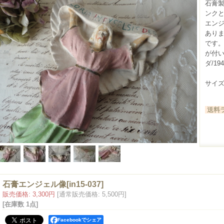
石膏
ンク
エン
あり
です
が付
ダ/1
サイズ(
送料ラ
石膏エンジェル像
[
in15-037
]
販売価格
:
3,300円
[通常販売価格
:
5,500円
]
[在庫数 1点]
Facebookでシェア