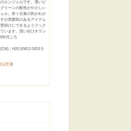
製のエンジェルです。薄いピ
とグリーンの配色がやさしい
ジェル。所々石膏の剥がれが
ますが雰囲気のあるアイテム
。壁掛けにできるようフック
いています。買い付けオラン
940年代ごろ
CM)：H20.5/W13.5/D3.5
ンク B