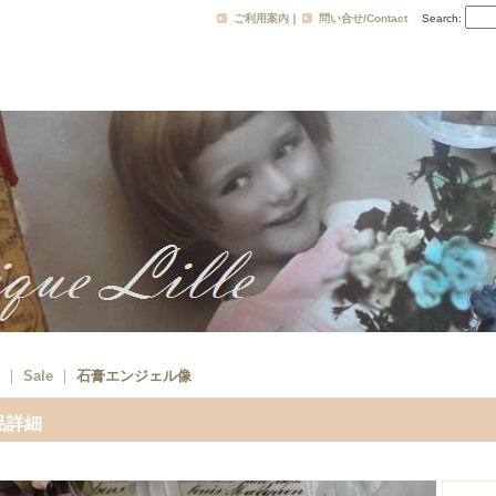
ご利用案内
｜
問い合せ/Contact
Search
:
｜
Sale
｜
石膏エンジェル像
品詳細