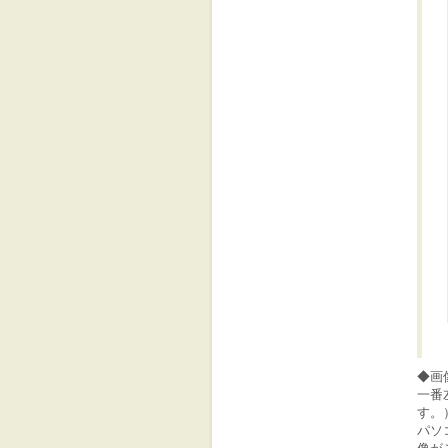
◆画
一番
す。
パソ