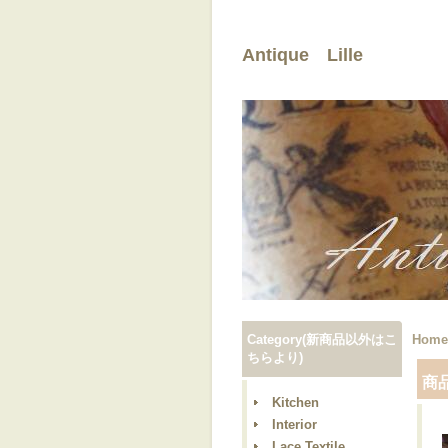
Antique Lille
Category(新商品以外はこ
Home
ちらより)
商
Kitchen
Interior
Lace,Textile