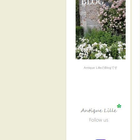
Antique LilleのBlogです