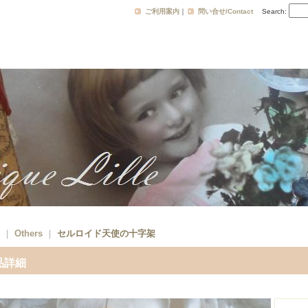
ご利用案内
｜
問い合せ/Contact
Search
:
｜
Others
｜
セルロイド天使の十字架
品詳細