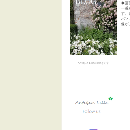
◆画
一番
す。
パソ
像が
Antique LilleのBlogです