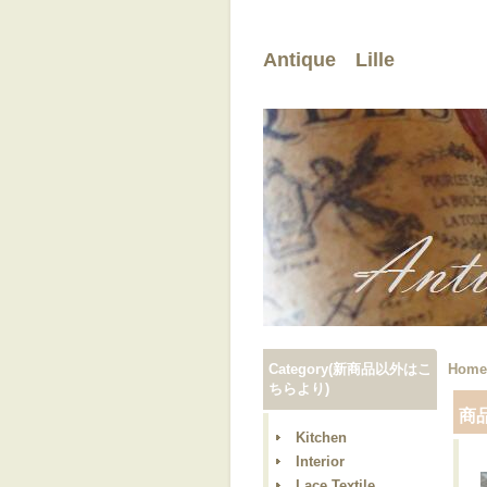
Antique Lille
Category(新商品以外はこ
Home
ちらより)
商
Kitchen
Interior
Lace,Textile