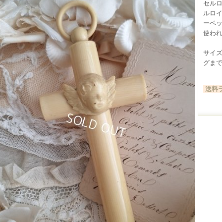
セル
ルロ
ーベ
使われ
サイズ
グまで）
送料ラ