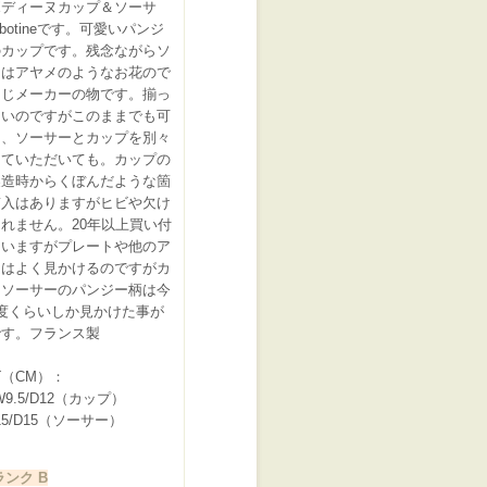
ボディーヌカップ＆ソーサ
rbotineです。可愛いパンジ
のカップです。残念ながらソ
ーはアヤメのようなお花ので
同じメーカーの物です。揃っ
ないのですがこのままでも可
し、ソーサーとカップを別々
っていただいても。カップの
製造時からくぼんだような箇
貫入はありますがヒビや欠け
れません。20年以上買い付
ていますがプレートや他のア
ムはよく見かけるのですがカ
＆ソーサーのパンジー柄は今
度くらいしか見かけた事が
です。フランス製
（CM）：
/W9.5/D12（カップ）
15/D15（ソーサー）
ンク B