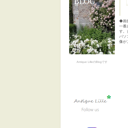
◆画
一番
す。
パソ
像が
Antique LilleのBlogです