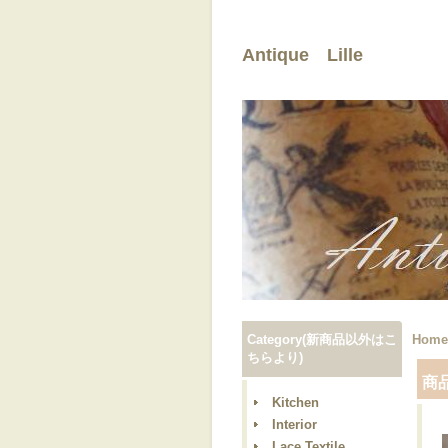
Antique Lille
Category(新商品以外はこ
Home
ちらより)
商
Kitchen
Interior
Lace,Textile