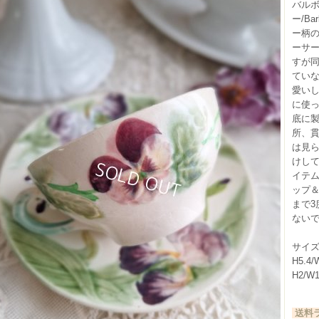
バル
ー/Ba
ー柄
ーサ
すが
てい
愛い
に使
底に
所、
は見ら
けし
イテ
ップ
まで3
ない
サイズ
H5.4
H2/W
送料ラ