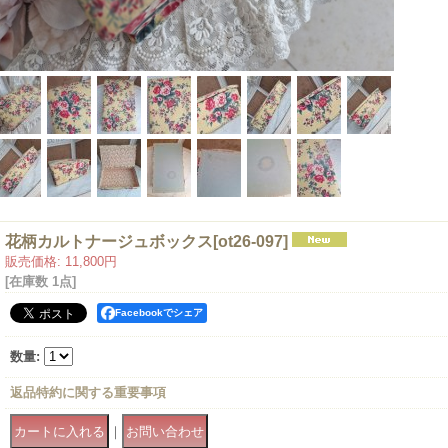
花柄カルトナージュボックス
[
ot26-097
]
販売価格
:
11,800円
[在庫数 1点]
Facebookでシェア
数量
:
返品特約に関する重要事項
｜