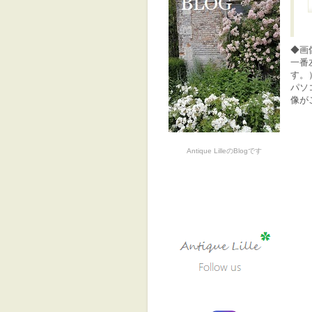
◆画
一番
す。
パソ
像が
Antique LilleのBlogです