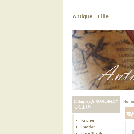
Antique Lille
Category(新商品以外はこ
Home
ちらより)
商
Kitchen
Interior
Lace,Textile