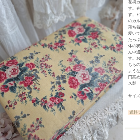
花柄
す。
す。
のカ
落ち
愛い
たっ
体の
ん中
す。
ちら
ようなボ
円高
ス製
サイズ（
送料ラ