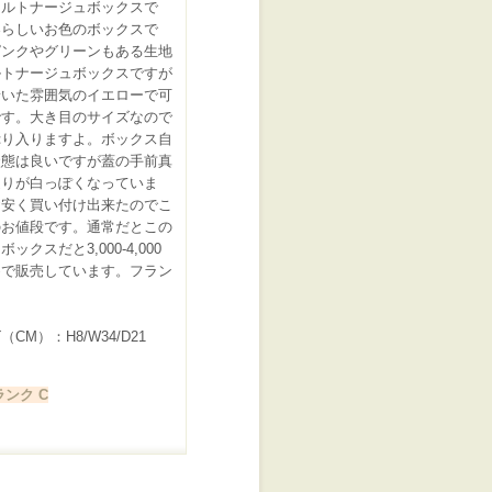
カルトナージュボックスで
春らしいお色のボックスで
ピンクやグリーンもある生地
ルトナージュボックスですが
着いた雰囲気のイエローで可
です。大き目のサイズなので
ぷり入りますよ。ボックス自
状態は良いですが蓋の手前真
辺りが白っぽくなっていま
お安く買い付け出来たのでこ
のお値段です。通常だとこの
ックスだと3,000-4,000
めで販売しています。フラン
CM）：H8/W34/D21
ンク C