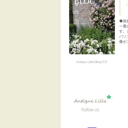
◆画
一番
す。
パソ
像が
Antique LilleのBlogです