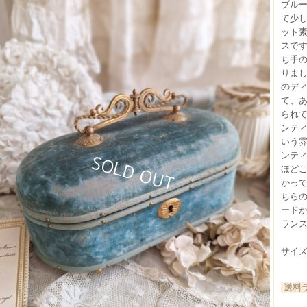
ブル
て少
ット
スで
ち手
りま
のデ
て、
られ
ンテ
いう
ンテ
ほど
かっ
ちら
ード
ラン
サイズ（
送料ラ