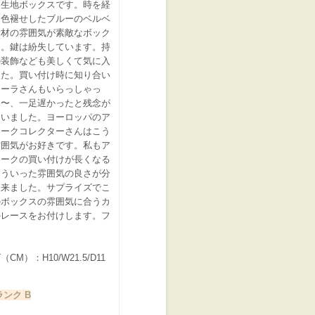
ー生地ボックスです。時を経
し色褪せしたブルーのベルベ
素材の雰囲気が素敵なボック
す。鍵は紛失しています。持
の装飾なども美しくて気に入
した。買い付け時に知り合い
ィーラさんもいらっしゃっ
あ〜、一足遅かったと残念が
ていました。ヨーロッパのア
ィークコレクターさんはこう
雰囲気がお好きです。私もア
ィークの買い付けが長くなる
こういった雰囲気の良さが分
て来ました。サプライズでこ
のボックスの雰囲気に合うカ
かレースをお付けします。フ
ス
CM）：H10/W21.5/D11
ンク B