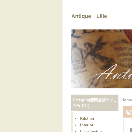
Antique Lille
Category(新商品以外はこ
Home
ちらより)
商
Kitchen
Interior
Lace,Textile