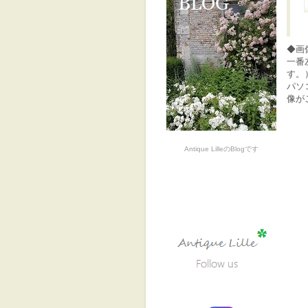
◆画
一番
す。
パソ
像が
Antique LilleのBlogです