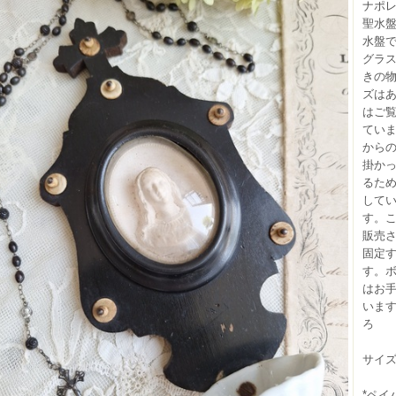
ナポ
聖水
水盤
グラ
きの
ズは
はご
てい
から
掛か
るた
して
す。
販売
固定
す。
はお
います
ろ
サイズ（
*ペイ