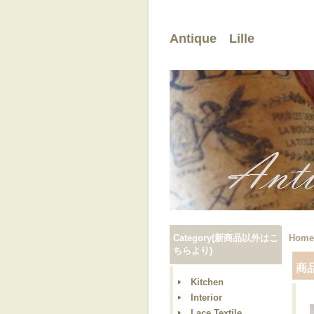
Antique Lille
Category(新商品以外はこ
Home
ちらより)
商
Kitchen
Interior
Lace,Textile