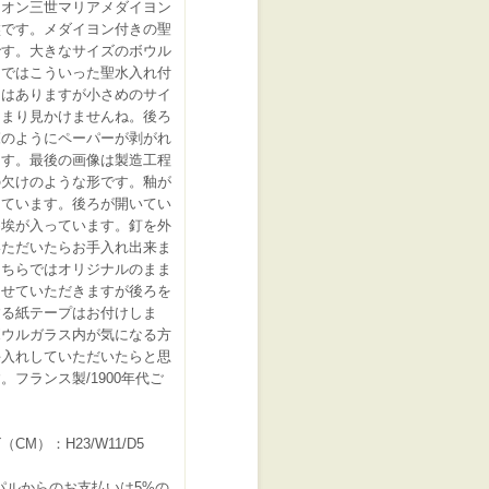
レオン三世マリアメダイヨン
盤です。メダイヨン付きの聖
です。大きなサイズのボウル
スではこういった聖水入れ付
物はありますが小さめのサイ
あまり見かけませんね。後ろ
覧のようにペーパーが剥がれ
ます。最後の画像は製造工程
の欠けのような形です。釉が
っています。後ろが開いてい
め埃が入っています。釘を外
いただいたらお手入れ出来ま
こちらではオリジナルのまま
させていただきますが後ろを
する紙テープはお付けしま
ボウルガラス内が気になる方
手入れしていただいたらと思
。フランス製/1900年代ご
CM）：H23/W11/D5
パルからのお支払いは5%の