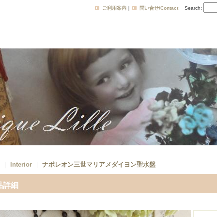
ご利用案内
｜
問い合せ/Contact
Search
:
｜
Interior
｜
ナポレオン三世マリアメダイヨン聖水盤
品詳細