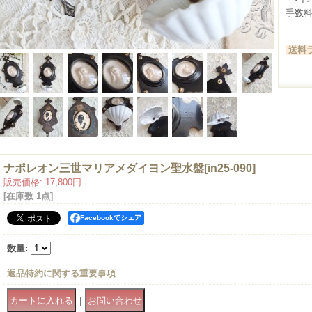
手数
送料ラ
ナポレオン三世マリアメダイヨン聖水盤
[
in25-090
]
販売価格
:
17,800円
[在庫数 1点]
Facebookでシェア
数量
:
返品特約に関する重要事項
｜