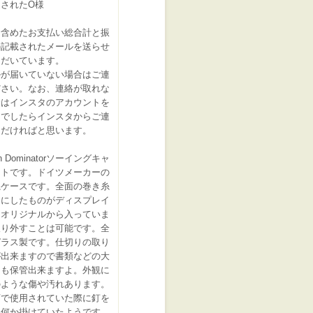
されたO様
を含めたお支払い総合計と振
の記載されたメールを送らせ
ただいています。
ルが届いていない場合はご連
ださい。なお、連絡が取れな
合はインスタのアカウントを
ちでしたらインスタからご連
ただければと思います。
n Dominatorソーイングキャ
ットです。ドイツメーカーの
糸ケースです。全面の巻き糸
らにしたものがディスプレイ
てオリジナルから入っていま
取り外すことは可能です。全
ガラス製です。仕切りの取り
が出来ますので書類などの大
物も保管出来ますよ。外観に
のような傷や汚れあります。
店で使用されていた際に釘を
て何か掛けていたようです。