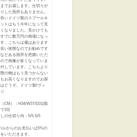
ままでお届します。仕切りが
たりした箇所もありません。
の良いドイツ製のスプールキ
ネットはもう今年になって見
無くなりました。見かけても
ですでに数万円の相場になっ
ます。こちらは傷はあります
は良い状態なのでお勧めです
傷などある箇所を把握いただ
いので画像が多くなっていま
添付しています。こちらより
状態の物はもう見つからない
てもお高くなりますのでお探
はどうぞ。ドイツ製/ヴィ
ージ
CM）：H34/W37/D31(取
で33)
しの仕切り内：5/5.5/5
パルからのお支払いは5%の
料をいただきます。