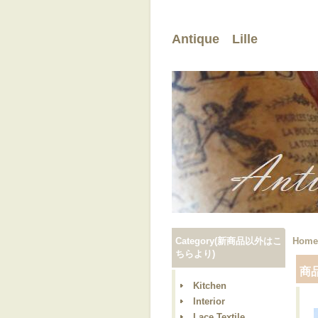
Antique Lille
Category(新商品以外はこ
Home
ちらより)
商
Kitchen
Interior
Lace,Textile