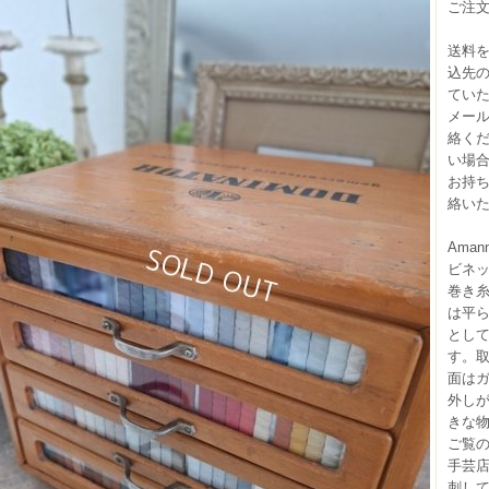
ご注文
送料
込先
てい
メー
絡く
い場
お持
絡い
Aman
ビネ
巻き
は平
とし
す。
面は
外し
きな
ご覧
手芸
刺し