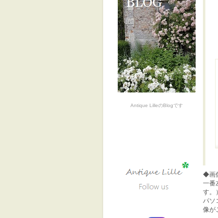
Antique LilleのBlogです
◆画
一番
す。
パソ
像が