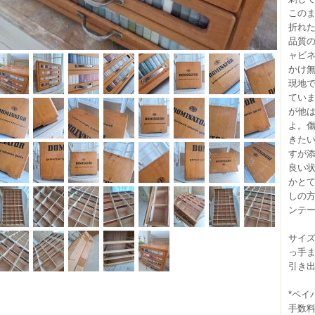
この
折れ
品質
ャビ
かけ
現地
てい
が他
よ。
きた
すが
良い
かと
しの方
ンテ
サイズ（
っ手ま
引き出
*ペイ
手数