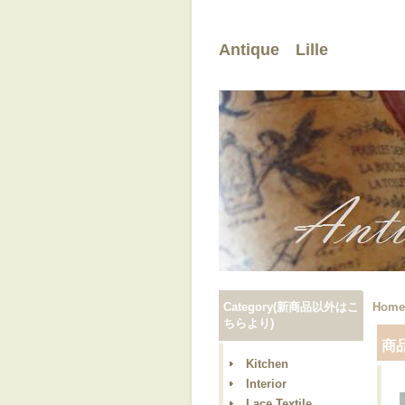
Antique Lille
Category(新商品以外はこ
Home
ちらより)
商
Kitchen
Interior
Lace,Textile