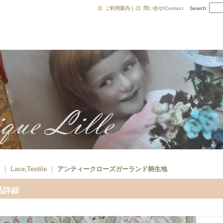
ご利用案内
｜
問い合せ/Contact
Search
:
｜
Lace,Textile
｜
アンティークローズガーランド柄生地
品詳細