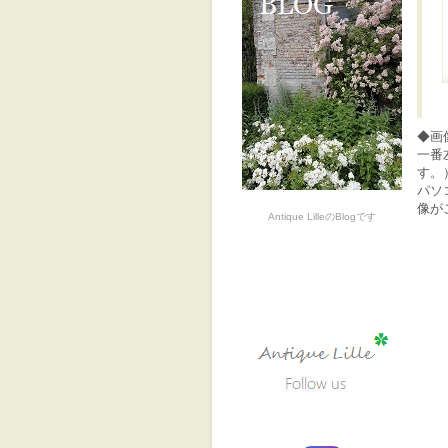
◆画
一番
す。
パソ
像が
Antique LilleのBlogです