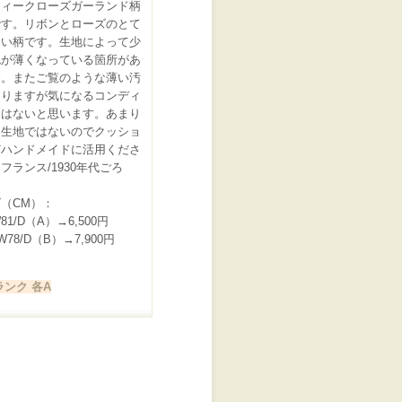
ティークローズガーランド柄
です。リボンとローズのとて
しい柄です。生地によって少
色が薄くなっている箇所があ
す。またご覧のような薄い汚
ありますが気になるコンディ
ンはないと思います。あまり
な生地ではないのでクッショ
どハンドメイドに活用くださ
フランス/1930年代ごろ
（CM）：
W81/D（A）→6,500円
/W78/D（B）→7,900円
ランク 各A