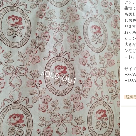
アン
生地
も美
しお
りま
れが
ショ
大き
ンな
いね。
サイズ
H85/
H138
送料