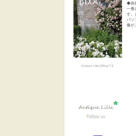
◆画
一番
す。
パソ
像が
Antique LilleのBlogです