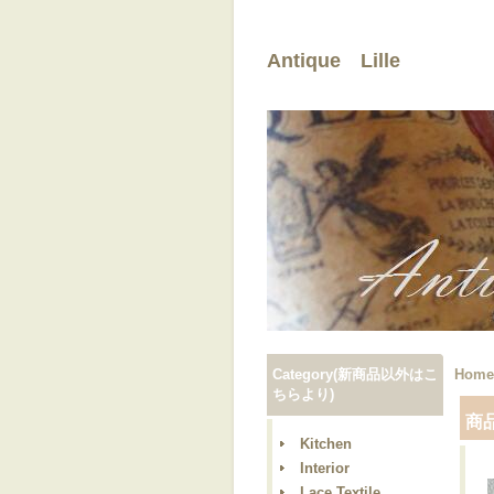
Antique Lille
Category(新商品以外はこ
Home
ちらより)
商
Kitchen
Interior
Lace,Textile