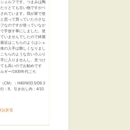
なシェルフです。つまみは陶
ったりとても古い物ですがペ
トされています。我が家で使
かと思って買っていた小さな
ルフなのですが使っていなか
ので手放す事にしました。使
していませんでしたので綺麗
。最近はこちらのようはシェ
自体の入手は難しくなりまし
、こちらのような古い小ぶり
は手に入りませんし、見つけ
とても高いのでお勧めです
ルギー/1930年代ごろ
CM）：H40/W33.5/D9.3
行：8、引き出し内：4/10.
ンク C