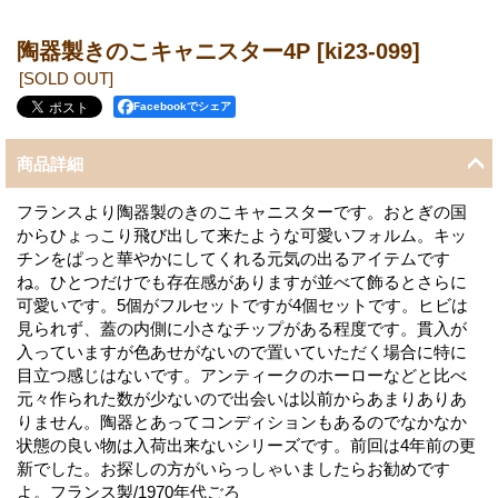
陶器製きのこキャニスター4P
[ki23-099]
[SOLD OUT]
Facebookでシェア
商品詳細
フランスより陶器製のきのこキャニスターです。おとぎの国
からひょっこり飛び出して来たような可愛いフォルム。キッ
チンをぱっと華やかにしてくれる元気の出るアイテムです
ね。ひとつだけでも存在感がありますが並べて飾るとさらに
可愛いです。5個がフルセットですが4個セットです。ヒビは
見られず、蓋の内側に小さなチップがある程度です。貫入が
入っていますが色あせがないので置いていただく場合に特に
目立つ感じはないです。アンティークのホーローなどと比べ
元々作られた数が少ないので出会いは以前からあまりありあ
りません。陶器とあってコンディションもあるのでなかなか
状態の良い物は入荷出来ないシリーズです。前回は4年前の更
新でした。お探しの方がいらっしゃいましたらお勧めです
よ。フランス製/1970年代ごろ