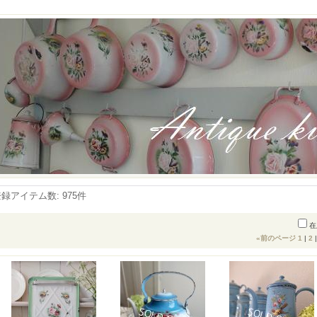
登録アイテム数
:
975件
在
«
前のページ
1
|
2