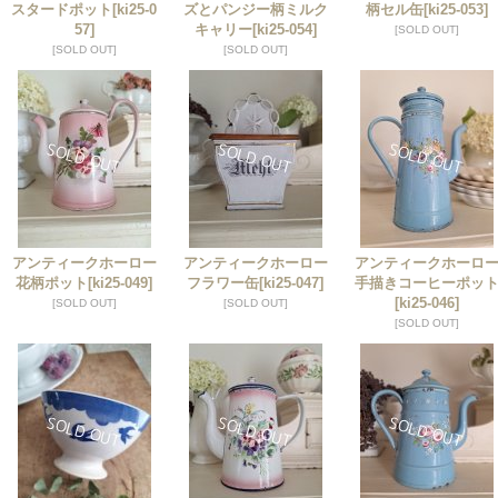
スタードポット
[ki25-0
ズとパンジー柄ミルク
柄セル缶
[ki25-053]
57]
キャリー
[ki25-054]
[SOLD OUT]
[SOLD OUT]
[SOLD OUT]
アンティークホーロー
アンティークホーロー
アンティークホーロ
花柄ポット
[ki25-049]
フラワー缶
[ki25-047]
手描きコーヒーポッ
[ki25-046]
[SOLD OUT]
[SOLD OUT]
[SOLD OUT]