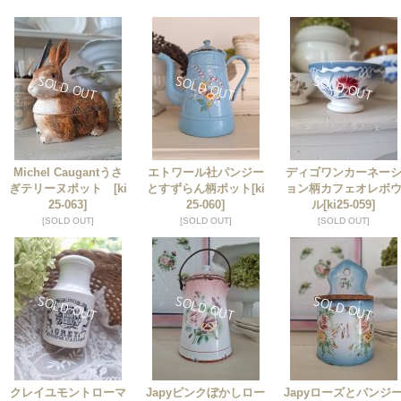
Michel Caugantうさ
エトワール社パンジー
ディゴワンカーネー
ぎテリーヌポット
[ki
とすずらん柄ポット
[ki
ョン柄カフェオレボ
25-063]
25-060]
ル
[ki25-059]
[SOLD OUT]
[SOLD OUT]
[SOLD OUT]
クレイユモントローマ
Japyピンクぼかしロー
Japyローズとパンジ