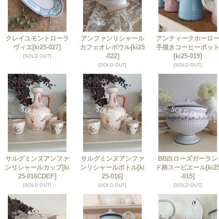
クレイユモントローラ
アンファンリシャール
アンティークホーロ
ヴィエ
[ki25-027]
カフェオレボウル
[ki25
手描きコーヒーポッ
-022]
[ki25-019]
[SOLD OUT]
[SOLD OUT]
[SOLD OUT]
サルグミンヌアンファ
サルグミンヌアンファ
BB白ローズガーラン
ンリシャールカップ
[ki
ンリシャールボトル
[ki
ド柄スーピエール
[ki2
25-016CDEF]
25-016]
-015]
[SOLD OUT]
[SOLD OUT]
[SOLD OUT]