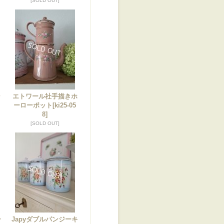
[SOLD OUT]
シ
エトワール社手描きホ
ウ
ーローポット
[ki25-05
8]
[SOLD OUT]
ー
Japyダブルパンジーキ