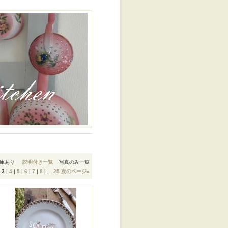
庫あり
説明付き一覧
写真のみ一覧
|
3
|
4
|
5
|
6
|
7
|
8
|
...
25
次のページ
»