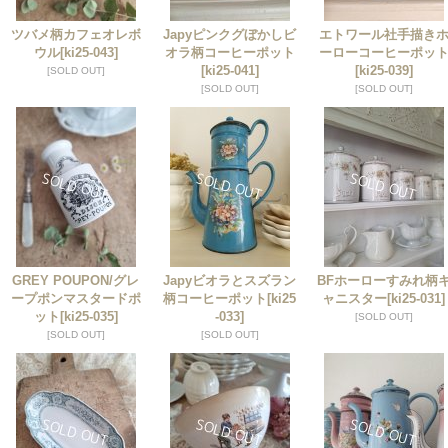
ツバメ柄カフェオレボ
Japyピンクグぼかしビ
エトワール社手描き
ウル
[ki25-043]
オラ柄コーヒーポット
ーローコーヒーポッ
[ki25-041]
[ki25-039]
[SOLD OUT]
[SOLD OUT]
[SOLD OUT]
GREY POUPON/グレ
Japyビオラとスズラン
BFホーローすみれ柄
ープポンマスタードポ
柄コーヒーポット
[ki25
ャニスター
[ki25-031]
ット
[ki25-035]
-033]
[SOLD OUT]
[SOLD OUT]
[SOLD OUT]