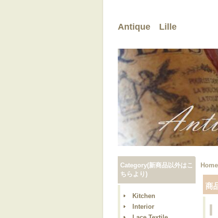
Antique Lille
Category(新商品以外はこ
Home
ちらより)
商
Kitchen
Interior
Lace,Textile