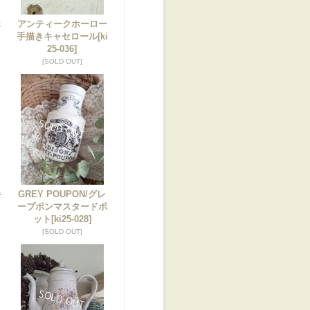
ホ
アンティークホーロー
ト
手描きキャセロール
[ki
25-036]
[SOLD OUT]
キ
GREY POUPON/グレ
ープポンマスタードポ
ット
[ki25-028]
[SOLD OUT]