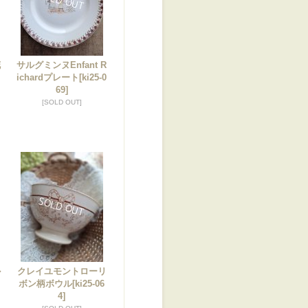
花
サルグミンヌEnfant R
ichardプレート
[ki25-0
69]
[SOLD OUT]
ル
クレイユモントローリ
ボン柄ボウル
[ki25-06
4]