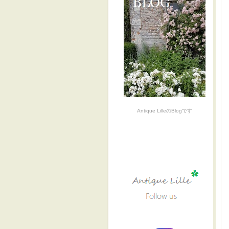
Antique LilleのBlogです