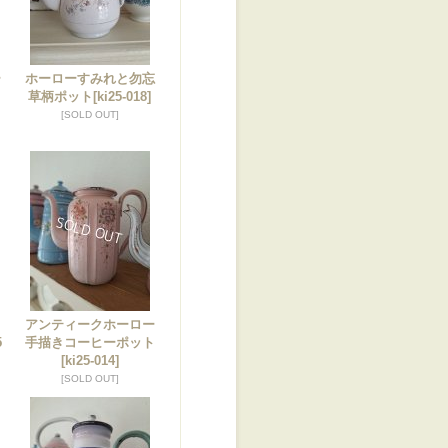
ー
ホーローすみれと勿忘
ト
草柄ポット
[ki25-018]
[SOLD OUT]
アンティークホーロー
5
手描きコーヒーポット
[ki25-014]
[SOLD OUT]