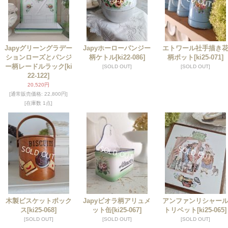
Japyグリーングラデー
Japyホーローパンジー
エトワール社手描き
ションローズとパンジ
柄ケトル
[ki22-086]
柄ポット
[ki25-071]
ー柄レードルラック
[ki
[SOLD OUT]
[SOLD OUT]
22-122]
20,520円
[通常販売価格
:
22,800円
]
[在庫数 1点]
木製ビスケットボック
Japyビオラ柄アリュメ
アンファンリシャー
ス
[ki25-068]
ット缶
[ki25-067]
トリベット
[ki25-065]
[SOLD OUT]
[SOLD OUT]
[SOLD OUT]