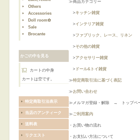
≫商品カテゴリー
Others
>
キッチン雑貨
Accessories
Doll room✿
>
インテリア雑貨
Sale
Brocante
>
ファブリック、レース、リネン
>
その他の雑貨
かごの中を見る
>
アクセサリー雑貨
>
ドール&トイ雑貨
カートの中身
カートは空です。
≫
特定商取引法に基づく表記
≫
お問い合わせ
特定商取引法表示
≫メルマガ登録・解除 → トップペ
当店のアンティーク
≫
ご利用案内
送料表
・お買い物の流れ
リクエスト
・お支払い方法について