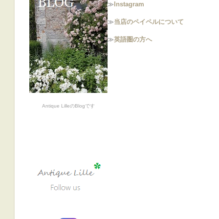
≫
Instagram
≫
当店のペイペルについて
≫
英語圏の方へ
Antique LilleのBlogです